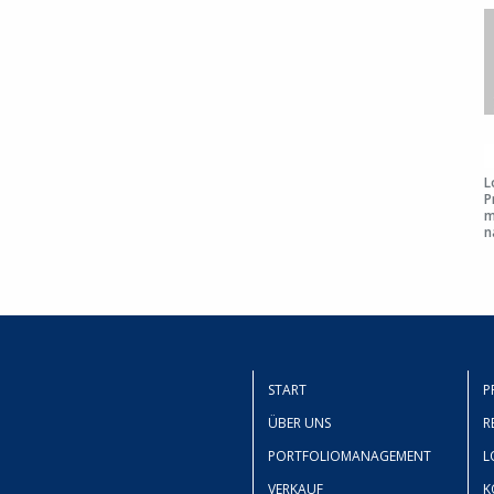
L
P
m
n
START
P
ÜBER UNS
R
PORTFOLIOMANAGEMENT
L
VERKAUF
K