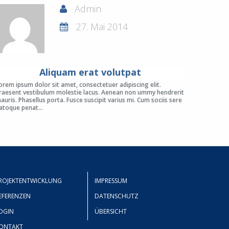
Admin
27. Mai 2014
Aliquam erat volutpat
orem ipsum dolor sit amet, consectetuer adipiscing elit.
raesent vestibulum molestie lacus. Aenean non ummy hendrerit
auris. Phasellus porta. Fusce suscipit varius mi. Cum sociis sere
atoque penat...
ROJEKTENTWICKLUNG
IMPRESSUM
EFERENZEN
DATENSCHUTZ
OGIN
ÜBERSICHT
ONTAKT