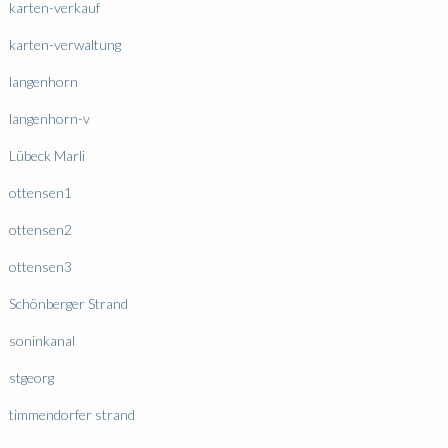
karten-verkauf
karten-verwaltung
langenhorn
langenhorn-v
Lübeck Marli
ottensen1
ottensen2
ottensen3
Schönberger Strand
soninkanal
stgeorg
timmendorfer strand