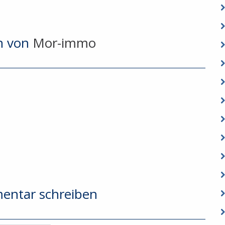
n von
Mor-immo
entar schreiben