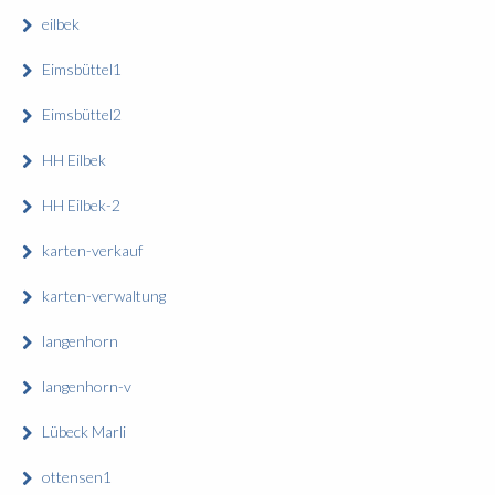
eilbek
Eimsbüttel1
Eimsbüttel2
HH Eilbek
HH Eilbek-2
karten-verkauf
karten-verwaltung
langenhorn
langenhorn-v
Lübeck Marli
ottensen1