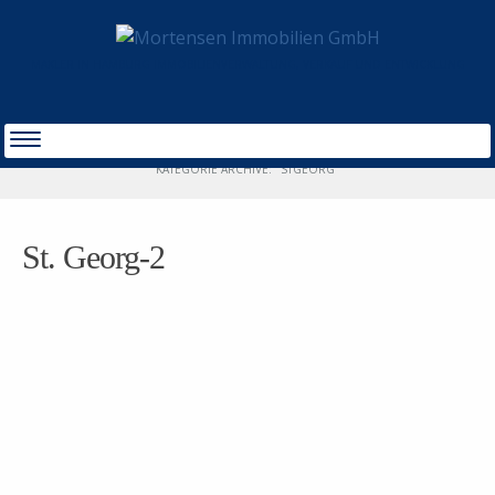
MAKLER IN HAMBURG IMMOBILIENVERWALTUNG, VERKAUF UND ENTWICKLUNG
Projektentwicklung
START
KATEGORIE ARCHIVE: "STGEORG"
St. Georg-2