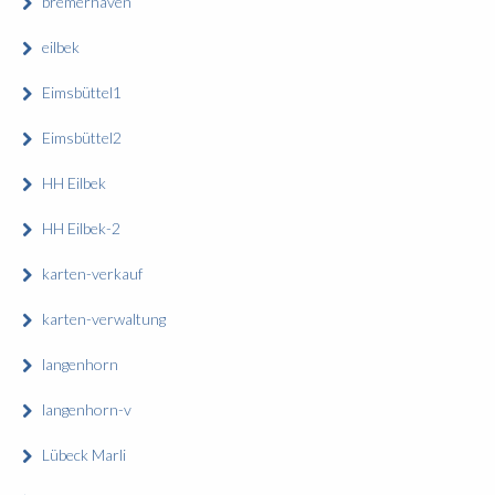
bremerhaven
eilbek
Eimsbüttel1
Eimsbüttel2
HH Eilbek
HH Eilbek-2
karten-verkauf
karten-verwaltung
langenhorn
langenhorn-v
Lübeck Marli