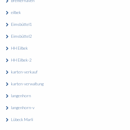
bremerhaven
eilbek
Eimsbüttel1
Eimsbüttel2
HH Eilbek
HH Eilbek-2
karten-verkauf
karten-verwaltung
langenhorn
langenhorn-v
Lübeck Marli