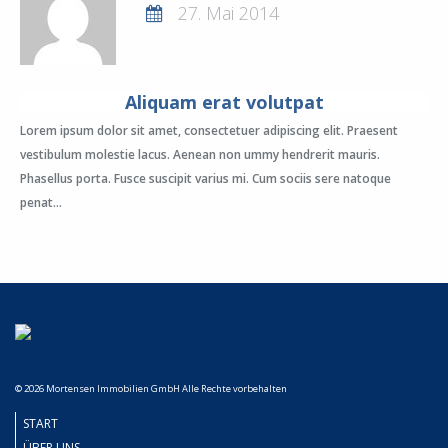
27. Mai 2014
Aliquam erat volutpat
Lorem ipsum dolor sit amet, consectetuer adipiscing elit. Praesent
vestibulum molestie lacus. Aenean non ummy hendrerit mauris.
Phasellus porta. Fusce suscipit varius mi. Cum sociis sere natoque
penat...
© 2026 Mortensen Immobilien GmbH Alle Rechte vorbehalten
START
ÜBER UNS