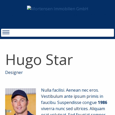
MAKLER IN HAMBURG IMMOBILIENVERWALTUNG, VERKAUF UND ENTWICKLUNG
Hugo Star
Designer
Nulla facilisi. Aenean nec eros.
Vestibulum ante ipsum primis in
faucibu. Suspendisse congue
1986
viverra nunc sed ultrices. Aliquam
erat volutpat. Sed feugiat semper