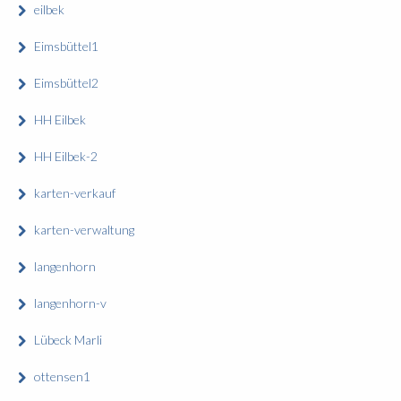
eilbek
Eimsbüttel1
Eimsbüttel2
HH Eilbek
HH Eilbek-2
karten-verkauf
karten-verwaltung
langenhorn
langenhorn-v
Lübeck Marli
ottensen1