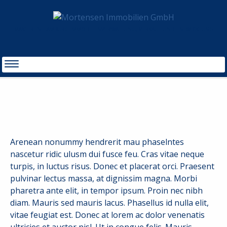
MAKLER IN HAMBURG IMMOBILIENVERWALTUNG, VERKAUF UND ENTWICKLUNG
START
LOREM IPSUM DOLOR SIT AMET
Arenean nonummy hendrerit mau phaselntes
nascetur ridic ulusm dui fusce feu. Cras vitae neque
turpis, in luctus risus. Donec et placerat orci. Praesent
pulvinar lectus massa, at dignissim magna. Morbi
pharetra ante elit, in tempor ipsum. Proin nec nibh
diam. Mauris sed mauris lacus. Phasellus id nulla elit,
vitae feugiat est. Donec at lorem ac dolor venenatis
ultricies et auctor nisl. Ut in congue felis. Mauris