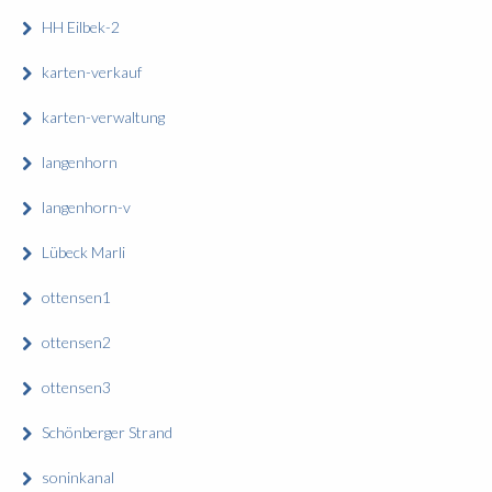
HH Eilbek-2
karten-verkauf
karten-verwaltung
langenhorn
langenhorn-v
Lübeck Marli
ottensen1
ottensen2
ottensen3
Schönberger Strand
soninkanal