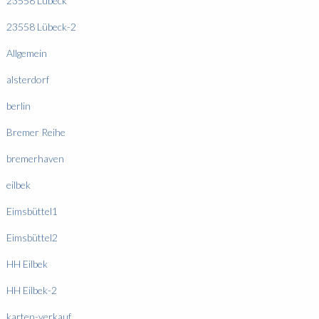
23558 Lübeck
23558 Lübeck-2
Allgemein
alsterdorf
berlin
Bremer Reihe
bremerhaven
eilbek
Eimsbüttel1
Eimsbüttel2
HH Eilbek
HH Eilbek-2
karten-verkauf