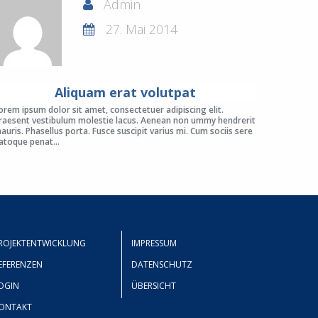
Admin
27. Mai 2014
Aliquam erat volutpat
orem ipsum dolor sit amet, consectetuer adipiscing elit.
raesent vestibulum molestie lacus. Aenean non ummy hendrerit
auris. Phasellus porta. Fusce suscipit varius mi. Cum sociis sere
atoque penat...
ROJEKTENTWICKLUNG
IMPRESSUM
EFERENZEN
DATENSCHUTZ
OGIN
ÜBERSICHT
ONTAKT