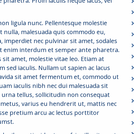
 pharetra. Proin iaculis neque lacus, vel
non ligula nunc. Pellentesque molestie
it nulla, malesuada quis commodo eu,
a, imperdiet nec pulvinar sit amet, sodales
at enim interdum et semper ante pharetra.
s sit amet, molestie vitae leo. Etiam at
m sed iaculis. Nullam ut sapien ac lacus
gravida sit amet fermentum et, commodo ut
uam iaculis nibh nec dui malesuada sit
 urna tellus, sollicitudin non consequat
 metus, varius eu hendrerit ut, mattis nec
se pretium arcu ac lectus porttitor
tumst.