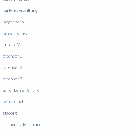
karten-verwaltung
langenhorn
langenhorn-v
Lübeck Marli
ottensen1
ottensen2
ottensen3
Schönberger Strand
soninkanal
stgeorg
timmendorfer strand