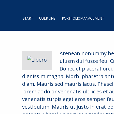
START
ÜBER UNS
PORTFOLIOMANAGEMENT
Arenean nonummy hend
ulusm dui fusce feu. Cr
Donec et placerat orci
dignissim magna. Morbi pharetra ante 
diam. Mauris sed mauris lacus. Phasellus
lorem ac dolor venenatis ultricies et au
venenatis turpis eget eros semper feu
vestibulum. Mauris ut justo in erat po