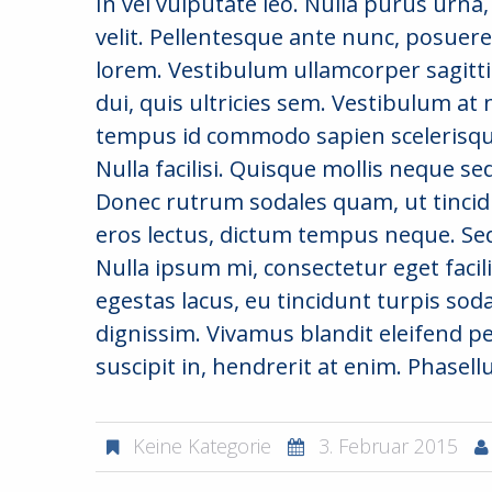
In vel vulputate leo. Nulla purus urna,
velit. Pellentesque ante nunc, posuere
lorem. Vestibulum ullamcorper sagitt
dui, quis ultricies sem. Vestibulum at 
tempus id commodo sapien scelerisqu
Nulla facilisi. Quisque mollis neque s
Donec rutrum sodales quam, ut tincid
eros lectus, dictum tempus neque. Se
Nulla ipsum mi, consectetur eget facilis
egestas lacus, eu tincidunt turpis sod
dignissim. Vivamus blandit eleifend pe
suscipit in, hendrerit at enim. Phasell
Keine Kategorie
3. Februar 2015