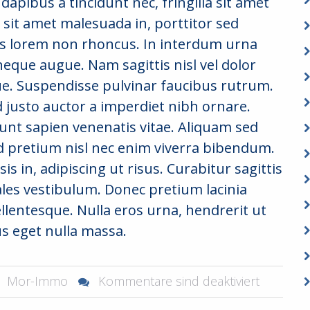
 dapibus a tincidunt nec, fringilla sit amet
 sit amet malesuada in, porttitor sed
is lorem non rhoncus. In interdum urna
neque augue. Nam sagittis nisl vel dolor
e. Suspendisse pulvinar faucibus rutrum.
ed justo auctor a imperdiet nibh ornare.
unt sapien venenatis vitae. Aliquam sed
d pretium nisl nec enim viverra bibendum.
is in, adipiscing ut risus. Curabitur sagittis
ales vestibulum. Donec pretium lacinia
llentesque. Nulla eros urna, hendrerit ut
us eget nulla massa.
Mor-Immo
Kommentare sind deaktiviert