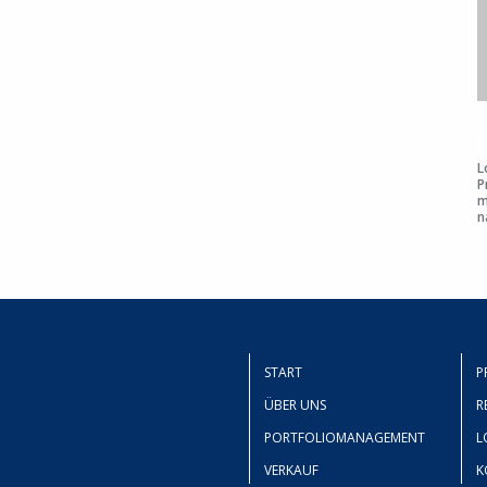
L
P
m
n
START
P
ÜBER UNS
R
PORTFOLIOMANAGEMENT
L
VERKAUF
K