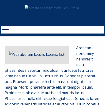
MAKLER IN HAMBURG IMMOBILIENVERWALTUNG, VERKAUF UND ENTWICKLUNG
START
VESTIBULUM IACULIS LACINIA EST
Arenean
nonummy
hendrerit
mau
phaselntes nascetur ridic ulusm dui fusce feu. Cras
vitae neque turpis, in luctus risus. Donec et placerat
orci. Praesent pulvinar lectus massa, at dignissim
magna. Morbi pharetra ante elit, in tempor ipsum.
Proin nec nibh diam. Mauris sed mauris lacus.
Phasellus id nulla elit, vitae feugiat est. Donec at lorem
ac dolor venenatis ultricies et auctor nisl. Ut in congue