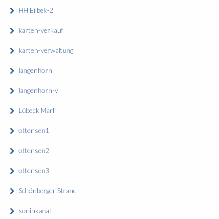
HH Eilbek-2
karten-verkauf
karten-verwaltung
langenhorn
langenhorn-v
Lübeck Marli
ottensen1
ottensen2
ottensen3
Schönberger Strand
soninkanal