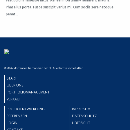
vestibulum molestie lacus. Aenean non ummy hendrerit mauris.
Phasellus porta. Fusce suscipit varius mi. Cum sociis sere natoque
penat...
© 2026 Mortensen Immobilien GmbH Alle Rechte vorbehalten
START
ÜBER UNS
PORTFOLIOMANAGEMENT
VERKAUF
PROJEKTENTWICKLUNG
IMPRESSUM
REFERENZEN
DATENSCHUTZ
LOGIN
ÜBERSICHT
KONTAKT