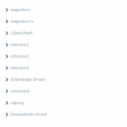
langenhorn
langenhorn-v
Lübeck Marli
ottensen1
ottensen2
ottensen3
Schönberger Strand
soninkanal
stgeorg
timmendorfer strand